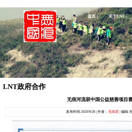
首页 |
关于LNT |
LNT政府合作
无痕河流获中国公益慈善项目
发布时间:2020/9/28 | 作者：
无痕君
| 编辑