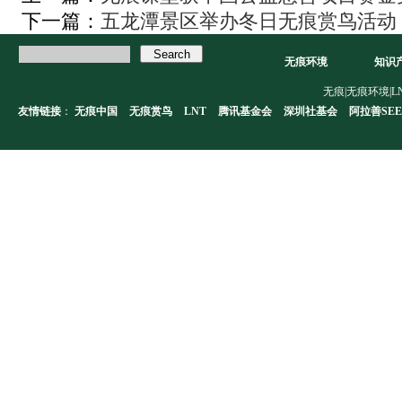
下一篇：
五龙潭景区举办冬日无痕赏鸟活动
无痕环境
知识
无痕|无痕环境|LNT|L
友情链接
：
无痕中国
无痕赏鸟
LNT
腾讯基金会
深圳社基会
阿拉善SEE