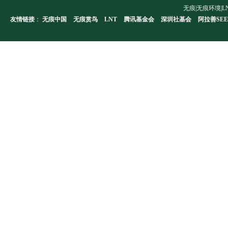
无痕|无痕环境|LNT|L
友情链接
：
无痕中国
无痕赏鸟
LNT
腾讯基金会
深圳社基会
阿拉善SEE