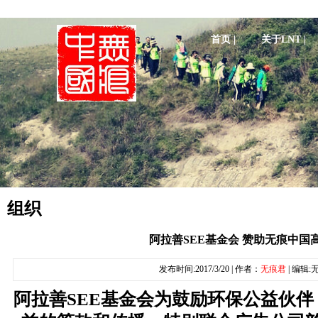
首页 |
关于LNT |
组织
阿拉善SEE基金会 赞助无痕中国
发布时间:2017/3/20 | 作者：
无痕君
| 编辑
阿拉善SEE基金会
为鼓励环保公益伙伴