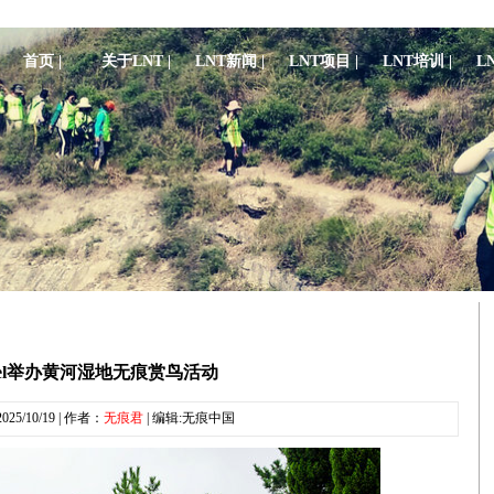
首页 |
关于LNT |
LNT新闻 |
LNT项目 |
LNT培训 |
L
pel举办黄河湿地无痕赏鸟活动
25/10/19 | 作者：
无痕君
| 编辑:无痕中国