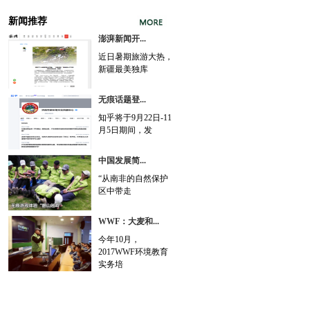
新闻推荐
澎湃新闻开...
近日暑期旅游大热，
新疆最美独库
无痕话题登...
知乎将于9月22日-11
月5日期间，发
中国发展简...
“从南非的自然保护
区中带走
WWF：大麦和...
今年10月，
2017WWF环境教育
实务培