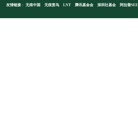
友情链接
：
无痕中国
无痕赏鸟
LNT
腾讯基金会
深圳社基会
阿拉善SEE