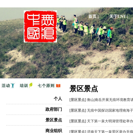
首页 |
关于LNT |
景区景点
个人
[景区景点]
衡山|南岳开展无痕环境教育
政府部门
[景区景点]
无痕中国探访国家地理南海
景区景点
[景区景点]
天下第一泉大明湖管理处举
商业组织
[景区景点]
济南天下第一泉景区举办无