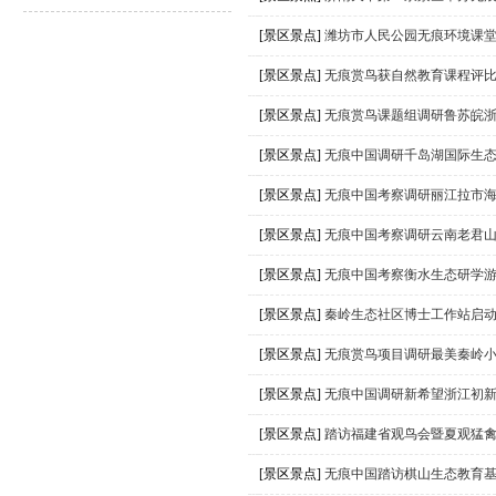
[景区景点]
潍坊市人民公园无痕环境课
[景区景点]
无痕赏鸟获自然教育课程评
[景区景点]
无痕赏鸟课题组调研鲁苏皖
[景区景点]
无痕中国调研千岛湖国际生
[景区景点]
无痕中国考察调研丽江拉市
[景区景点]
无痕中国考察调研云南老君
[景区景点]
无痕中国考察衡水生态研学
[景区景点]
秦岭生态社区博士工作站启
[景区景点]
无痕赏鸟项目调研最美秦岭
[景区景点]
无痕中国调研新希望浙江初
[景区景点]
踏访福建省观鸟会暨夏观猛
[景区景点]
无痕中国踏访棋山生态教育