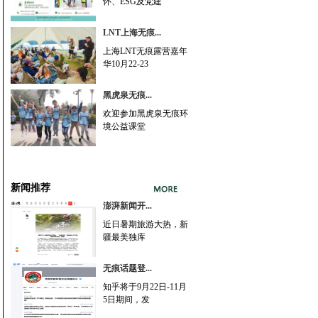
怀、ESG及党建
LNT上海无痕...
上海LNT无痕露营嘉年
华10月22-23
黑虎泉无痕...
欢迎参加黑虎泉无痕环
境公益课堂
新闻推荐
澎湃新闻开...
近日暑期旅游大热，新
疆最美独库
无痕话题登...
知乎将于9月22日-11月
5日期间，发