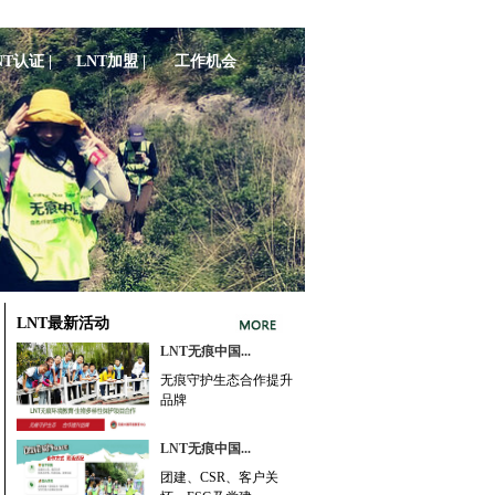
NT认证 |
LNT加盟 |
工作机会
LNT最新活动
LNT无痕中国...
无痕守护生态合作提升
品牌
LNT无痕中国...
团建、CSR、客户关