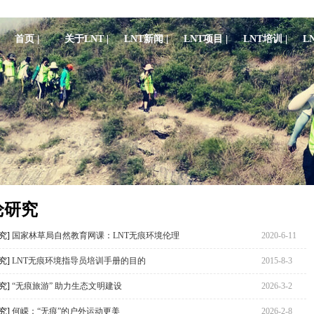
首页 |
关于LNT |
LNT新闻 |
LNT项目 |
LNT培训 |
L
论研究
究]
国家林草局自然教育网课：LNT无痕环境伦理
2020-6-11
究]
LNT无痕环境指导员培训手册的目的
2015-8-3
究]
“无痕旅游” 助力生态文明建设
2026-3-2
究]
何嵘：“无痕”的户外运动更美
2026-2-8