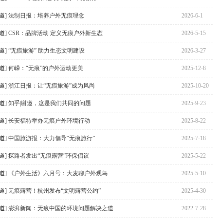
道]
法制日报：培养户外无痕理念
2026-6-1
道]
CSR：品牌活动 定义无痕户外新生态
2026-5-15
道]
“无痕旅游” 助力生态文明建设
2026-3-27
道]
何嵘：“无痕”的户外运动更美
2025-12-8
道]
浙江日报：让“无痕旅游”成为风尚
2025-10-20
道]
知乎|谢邀，这是我们共同的问题
2025-9-23
道]
长安福特举办无痕户外环境行动
2025-8-22
道]
中国旅游报：大力倡导“无痕旅行”
2025-7-18
道]
探路者发出“无痕露营”环保倡议
2025-5-22
道]
《户外生活》六月号：大麦聊户外观鸟
2025-5-10
道]
无痕露营！杭州发布“文明露营公约”
2025-4-30
道]
澎湃新闻：无痕中国的环境问题解决之道
2022-7-28