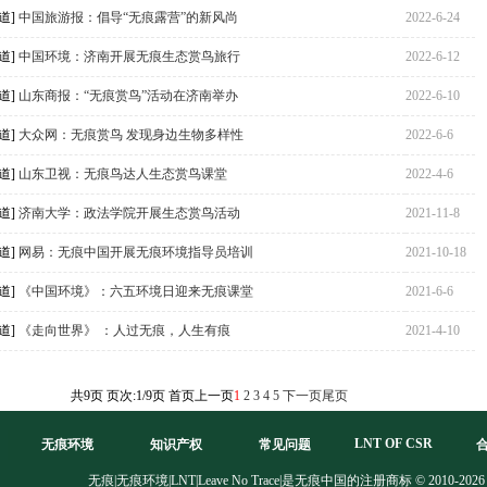
道]
中国旅游报：倡导“无痕露营”的新风尚
2022-6-24
道]
中国环境：济南开展无痕生态赏鸟旅行
2022-6-12
道]
山东商报：“无痕赏鸟”活动在济南举办
2022-6-10
道]
大众网：无痕赏鸟 发现身边生物多样性
2022-6-6
道]
山东卫视：无痕鸟达人生态赏鸟课堂
2022-4-6
道]
济南大学：政法学院开展生态赏鸟活动
2021-11-8
道]
网易：无痕中国开展无痕环境指导员培训
2021-10-18
道]
《中国环境》：六五环境日迎来无痕课堂
2021-6-6
道]
《走向世界》 ：人过无痕，人生有痕
2021-4-10
共9页 页次:1/9页
首页
上一页
1
2
3
4
5
下一页
尾页
LNT OF CSR
无痕环境
知识产权
常见问题
无痕|无痕环境|LNT|Leave No Trace|是无痕中国的注册商标 © 2010-2026 Chinal