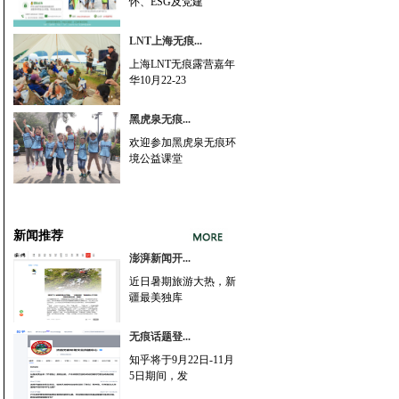
怀、ESG及党建
LNT上海无痕...
上海LNT无痕露营嘉年
华10月22-23
黑虎泉无痕...
欢迎参加黑虎泉无痕环
境公益课堂
新闻推荐
澎湃新闻开...
近日暑期旅游大热，新
疆最美独库
无痕话题登...
知乎将于9月22日-11月
5日期间，发