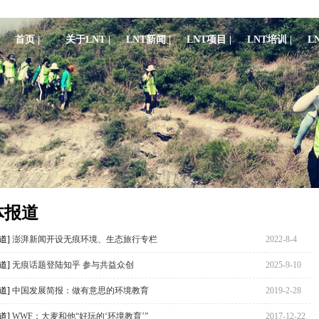
首页 |
关于LNT |
LNT新闻 |
LNT项目 |
LNT培训 |
L
体报道
道]
澎湃新闻开设无痕环境、生态旅行专栏
2022-8-4
道]
无痕话题登陆知乎 参与共益众创
2025-9-10
道]
中国发展简报：做有意思的环境教育
2019-2-28
道]
WWF：大麦和他“好玩的‘环境教育’”
2017-12-22