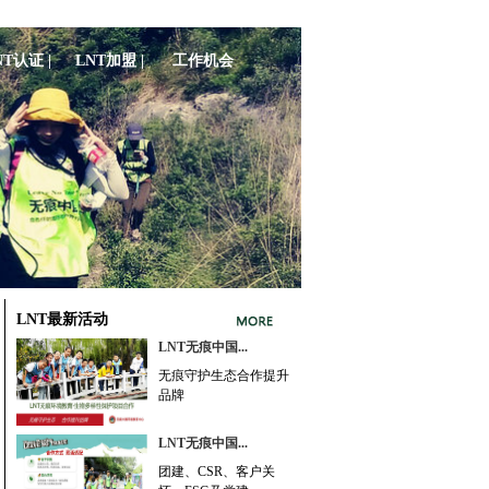
NT认证 |
LNT加盟 |
工作机会
LNT最新活动
LNT无痕中国...
无痕守护生态合作提升
品牌
LNT无痕中国...
团建、CSR、客户关