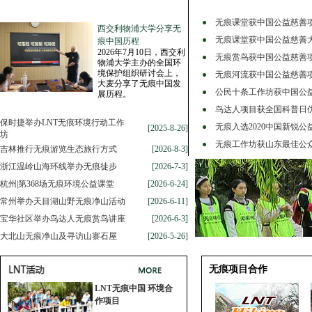
无痕课堂获中国公益慈善
西交利物浦大学分享无
无痕课堂获中国公益慈善
痕中国历程
2026年7月10日，西交利
无痕赏鸟获中国公益慈善
物浦大学主办的全国环
境保护组织研讨会上，
无痕河流获中国公益慈善
大麦分享了无痕中国发
公民十条工作坊获中国公
展历程。
鸟达人项目获全国科普日
保时捷举办LNT无痕环境行动工作
无痕入选2020中国新锐公
[2025-8-26]
坊
无痕工作坊获山东最佳公
吉林推行无痕游览生态旅行方式
[2026-8-3]
浙江温岭山海环线举办无痕徒步
[2026-7-3]
杭州|第368场无痕环境公益课堂
[2026-6-24]
常州举办天目湖山野无痕净山活动
[2026-6-11]
宝华社区举办鸟达人无痕赏鸟讲座
[2026-6-3]
大北山无痕净山及寻访山寨石屋
[2026-5-26]
无痕项目合作
LNT无痕中国 环境合
作项目