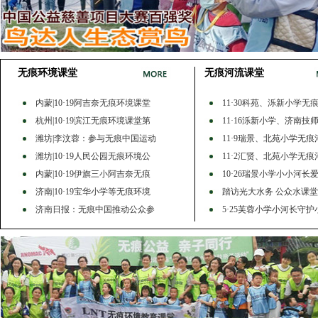
无痕环境课堂
无痕河流课堂
内蒙|10·19阿吉奈无痕环境课堂
11·30科苑、泺新小学无
杭州|10·19滨江无痕环境课堂第
11·16泺新小学、济南技
潍坊|李汶蓉：参与无痕中国运动
11·9瑞景、北苑小学无痕
潍坊|10·19人民公园无痕环境公
11·2汇贤、北苑小学无痕
内蒙|10·19伊旗三小阿吉奈无痕
10·26瑞景小学小小河长
济南|10·19宝华小学等无痕环境
踏访光大水务 公众水课
济南日报：无痕中国推动公众参
5·25芙蓉小学小河长守护