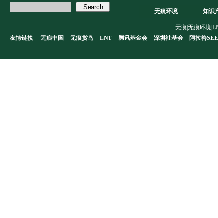
无痕环境
知识
无痕|无痕环境|LNT|L
友情链接
：
无痕中国
无痕赏鸟
LNT
腾讯基金会
深圳社基会
阿拉善SEE