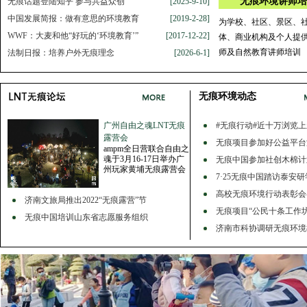
无痕环境讲师培
无痕话题登陆知乎 参与共益众创
[2025-9-10]
中国发展简报：做有意思的环境教育
[2019-2-28]
为学校、社区、景区、
WWF：大麦和他“好玩的‘环境教育’”
[2017-12-22]
体、商业机构及个人提
师及自然教育讲师培训
法制日报：培养户外无痕理念
[2026-6-1]
无痕环境动态
广州自由之魂LNT无痕
#无痕行动#近十万浏览
露营会
无痕项目参加好公益平台
ampm全日营联合自由之
魂于3月16-17日举办广
无痕中国参加社创木棉计
州玩家黄埔无痕露营会
7·25无痕中国踏访泰安
高校无痕环境行动表彰会
济南文旅局推出2022“无痕露营”节
无痕项目“公民十条工作坊
无痕中国培训山东省志愿服务组织
济南市科协调研无痕环境